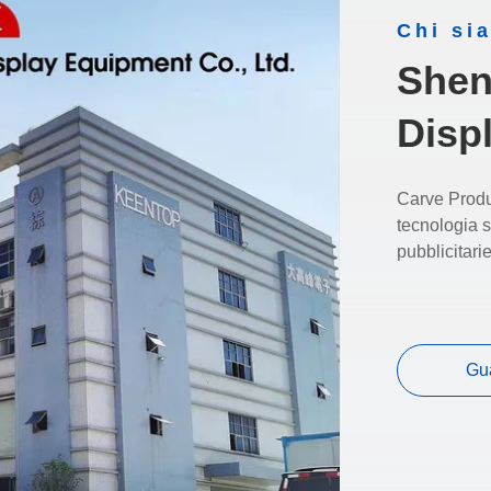
Chi si
Shen
Disp
Carve Produ
tecnologia 
pubblicitarie
Gu