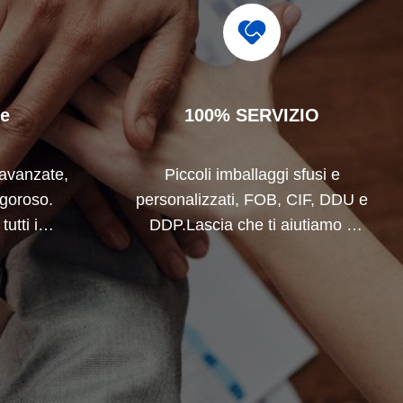
ne
100% SERVIZIO
avanzate,
Piccoli imballaggi sfusi e
igoroso.
personalizzati, FOB, CIF, DDU e
utti i
DDP.Lascia che ti aiutiamo a
 la vostra
trovare la soluzione migliore per
tutte le tue preoccupazioni.