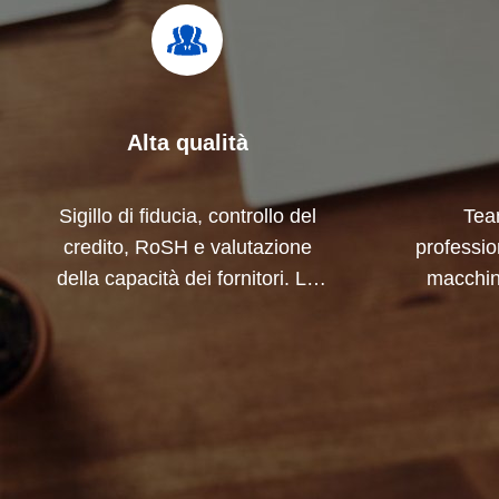
Alta qualità
Sigillo di fiducia, controllo del
Tea
credito, RoSH e valutazione
profession
della capacità dei fornitori. La
macchin
nostra azienda ha un rigoroso
collab
sistema di controllo della qualità
prodot
e un laboratorio di prova
professionale.