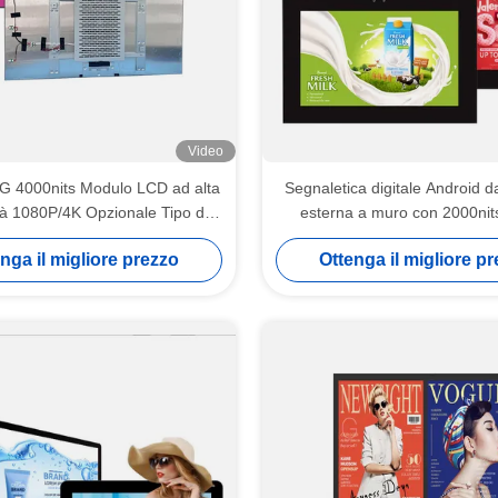
Video
 LG 4000nits Modulo LCD ad alta
Segnaletica digitale Android da
tà 1080P/4K Opzionale Tipo di
esterna a muro con 2000nit
annello A-Si TFT-LCD
impermeabile
nga il migliore prezzo
Ottenga il migliore p