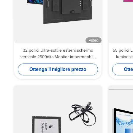
Video
32 pollici Ultra-sottile esterni schermo
55 pollici
verticale 2500nits Monitor impermeabile
luminosi
montato a parete
p
Ottenga il migliore prezzo
Otte