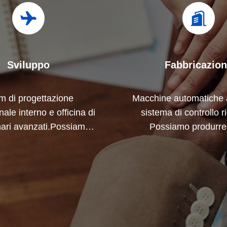
Sviluppo
Fabbricazio
m di progettazione
Macchine automatiche 
ale interno e officina di
sistema di controllo r
ari avanzati.Possiamo
Possiamo produrre t
orare per sviluppare i
terminali elettrici oltre
ti di cui hai bisogno.
richiesta.