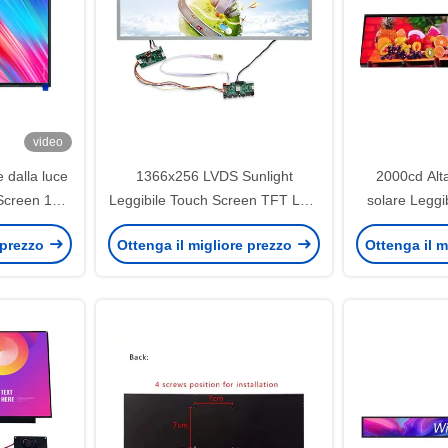
video
 dalla luce
1366x256 LVDS Sunlight
2000cd Alta
Screen 13,3
Leggibile Touch Screen TFT LCD
solare Legg
zzato
Display Panel 28 pollici
pannello TF
 prezzo
Ottenga il migliore prezzo
Ottenga il m