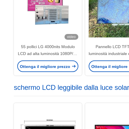
video
55 pollici LG 4000nits Modulo
Pannello LCD TFT
LCD ad alta luminosità 1080P/4K
luminosità industriale 
Opzionale Tipo di pannello A-Si
a 3000 nit con inter
Ottenga il migliore prezzo
Ottenga il migliore
TFT-LCD
schermo LCD leggibile dalla luce sola