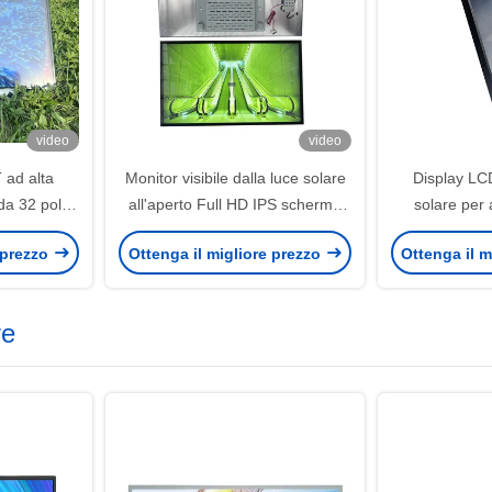
video
video
 ad alta
Monitor visibile dalla luce solare
Display LC
da 32 pollici
all'aperto Full HD IPS schermo
solare per
faccia LVDS
LCD risparmio energetico
industriali 
 prezzo
Ottenga il migliore prezzo
Ottenga il m
personalizzato
1000Cd
re