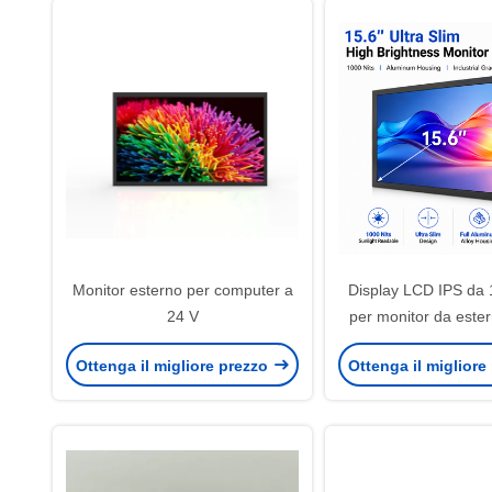
Monitor esterno per computer a
Display LCD IPS da 1
24 V
per monitor da ester
luminosità da 1000 p
Ottenga il migliore prezzo
Ottenga il migliore
la mappatura topo
dell'attrezzatura 