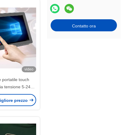
Contatto ora
video
e portatile touch
ia tensione 5-24V
t 7" 1080P
igliore prezzo