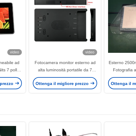
video
video
rmeabile ad
Fotocamera monitor esterno ad
Esterno 2500n
ts 7 pollici
alta luminosità portatile da 7
Fotografia a
pollici in alluminio 1080P
esterno a c
 prezzo
Ottenga il migliore prezzo
Ottenga il m