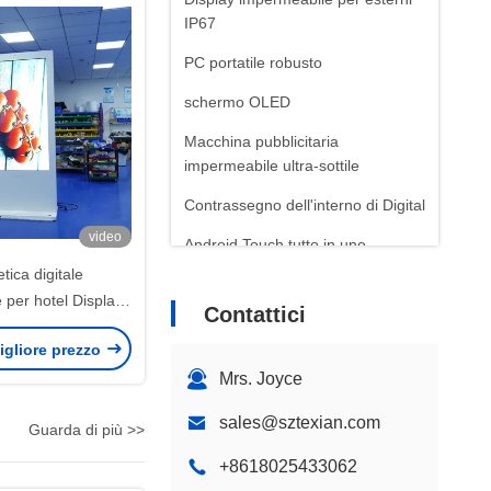
IP67
PC portatile robusto
schermo OLED
Macchina pubblicitaria
impermeabile ultra-sottile
Contrassegno dell'interno di Digital
video
Android Touch tutto in uno
tica digitale
Contrassegno di Digital
 per hotel Display
parteggiato doppio
Contattici
dipendente 3000cd
Macchina pubblicitaria a terra
igliore prezzo
minosità
Mrs. Joyce
Macchina pubblicitaria montata sul
muro
sales@sztexian.com
Guarda di più >>
+8618025433062