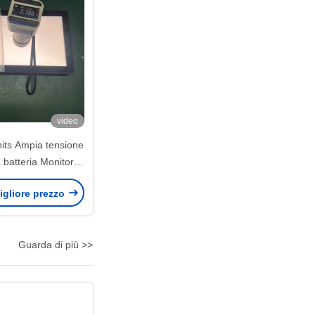
video
its Ampia tensione
 batteria Monitor
ontatto luminoso
igliore prezzo
Guarda di più >>