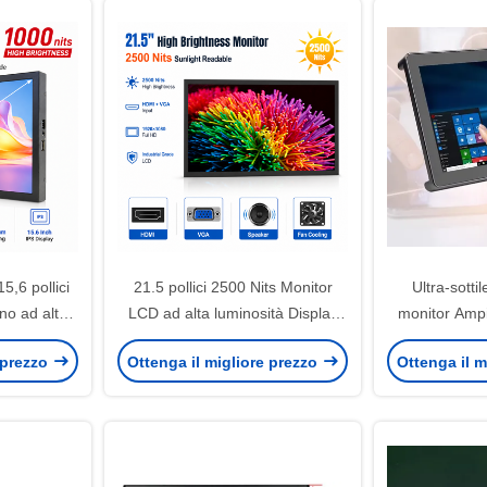
5,6 pollici
21.5 pollici 2500 Nits Monitor
Ultra-sottil
no ad alta
LCD ad alta luminosità Display
monitor Amp
idocchi per
industriale leggibile dalla luce
Inpu
 prezzo
Ottenga il migliore prezzo
Ottenga il m
grafica
solare HDMI VGA Open Frame
GNSS RTK
Monitor