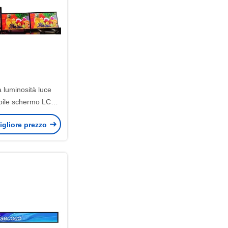
 luminosità luce
ibile schermo LCD
T 1600x1200 21,3
igliore prezzo
pollici