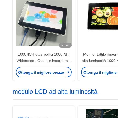
video
1000NCH da 7 pollici 1000 NIT
Monitor tattile impe
Widescreen Outdoor incorporato
alta luminosità 1000 Ni
incorporato G+G Capacitivo
16:9
Ottenga il migliore prezzo
Ottenga il migliore
Monitoraggio tocco a 10 punti
modulo LCD ad alta luminosità