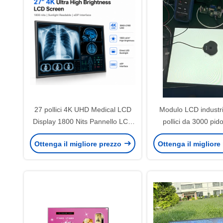
27 pollici 4K UHD Medical LCD
Modulo LCD industri
Display 1800 Nits Pannello LCD
pollici da 3000 pid
ad alta luminosità
risoluzione 1024×768 
Ottenga il migliore prezzo
Ottenga il migliore
artificiale