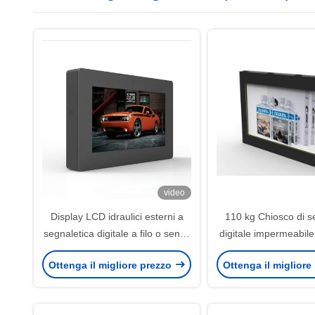
video
Display LCD idraulici esterni a
110 kg Chiosco di s
segnaletica digitale a filo o senza
digitale impermeabile
filo
alluminio
Ottenga il migliore prezzo
Ottenga il migliore