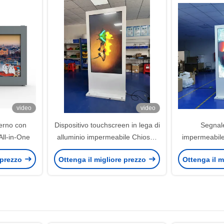
video
video
terno con
Dispositivo touchscreen in lega di
Segnale
All-in-One
alluminio impermeabile Chiosco
impermeabile
di segnaletica digitale esterno
digitale in
 prezzo
Ottenga il migliore prezzo
Ottenga il m
personalizzabile
lu