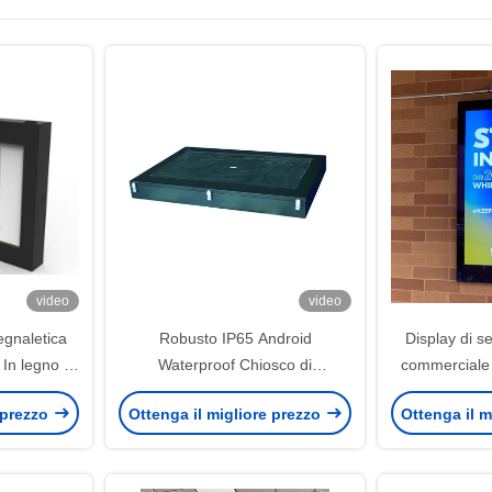
video
video
egnaletica
Robusto IP65 Android
Display di se
 In legno di
Waterproof Chiosco di
commerciale 
segnaletica digitale esterna 178°
ri
 prezzo
Ottenga il migliore prezzo
Ottenga il m
angolo di visione