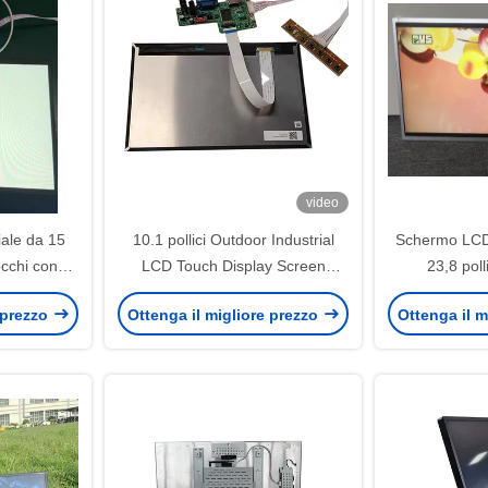
video
ale da 15
10.1 pollici Outdoor Industrial
Schermo LCD 
occhi con
LCD Touch Display Screen
23,8 poll
per visione
Monitor con risoluzione
 prezzo
Ottenga il migliore prezzo
Ottenga il m
1920*1080 e interfaccia eDP