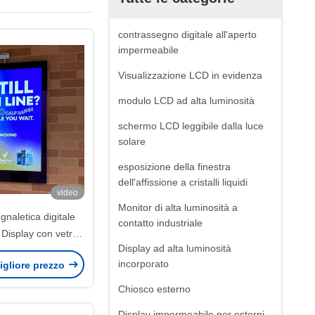
contrassegno digitale all'aperto
impermeabile
Visualizzazione LCD in evidenza
modulo LCD ad alta luminosità
schermo LCD leggibile dalla luce
solare
esposizione della finestra
dell'affissione a cristalli liquidi
video
Monitor di alta luminosità a
gnaletica digitale
contatto industriale
Display con vetro
Display ad alta luminosità
nforzato
incorporato
igliore prezzo
Chiosco esterno
Display impermeabile per esterni