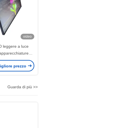
video
D leggere a luce
 apparecchiature
ultra-sottili UHD
igliore prezzo
 3840x2160
Guarda di più >>