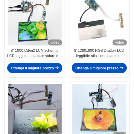
video
video
8'' 1000 Cd/m2 LCM schermo
8' 1280x800 RGB Display LCD
LCD leggibile alla luce solare con
leggibile alla luce solare con
interfaccia HDMI/VGA 1920x1200
interfaccia HDMI/VGA IPS 5w a
potenza ultra bassa
Ottenga il migliore prezzo
Ottenga il migliore prezzo