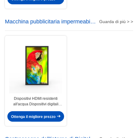
Macchina pubblicitaria impermeabile
Guarda di più > >
ultra-sottile
Dispositivi HDMI resistenti
all'acqua Dispositivi digitali
commerciali 49 pollici Ultrawide
Monitor
Ottenga il migliore prezzo