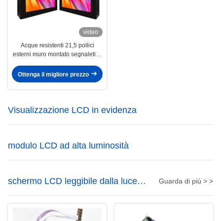
video
Acque resistenti 21,5 pollici
esterni muro montato segnaletica
digitale 1500nits schermo
orizzontale
Ottenga il migliore prezzo
Visualizzazione LCD in evidenza
modulo LCD ad alta luminosità
schermo LCD leggibile dalla luce
Guarda di più > >
solare