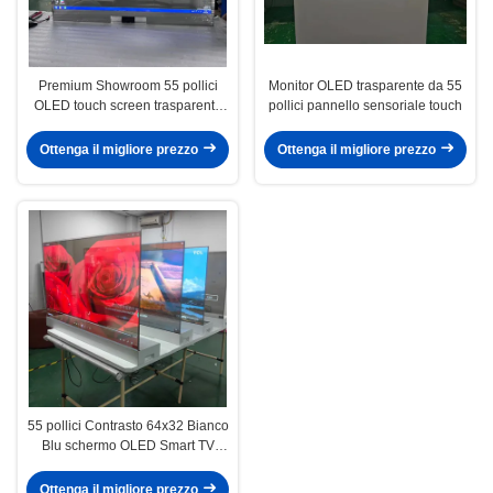
Premium Showroom 55 pollici
Monitor OLED trasparente da 55
OLED touch screen trasparente
pollici pannello sensoriale touch
desktop verticale tutto in uno
macchina
Ottenga il migliore prezzo
Ottenga il migliore prezzo
55 pollici Contrasto 64x32 Bianco
Blu schermo OLED Smart TV
Monitor
Ottenga il migliore prezzo