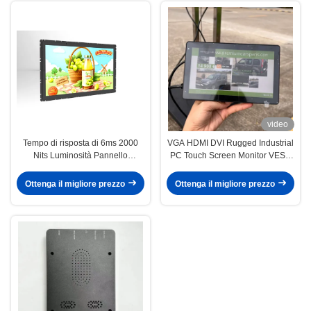
video
Tempo di risposta di 6ms 2000
VGA HDMI DVI Rugged Industrial
Nits Luminosità Pannello
PC Touch Screen Monitor VESA
sensoriale industriale PC
Montaggio 7 pollici
incorporato / incorporato
Ottenga il migliore prezzo
Ottenga il migliore prezzo