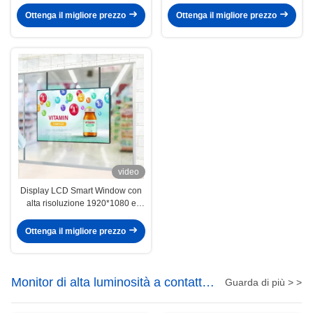
aggiornamento
Segnaletica digitale intelligente
Ottenga il migliore prezzo
Ottenga il migliore prezzo
per una migliore visibilità
video
Display LCD Smart Window con
alta risoluzione 1920*1080 e
luminosità regolabile
Ottenga il migliore prezzo
Monitor di alta luminosità a contatto
Guarda di più > >
industriale