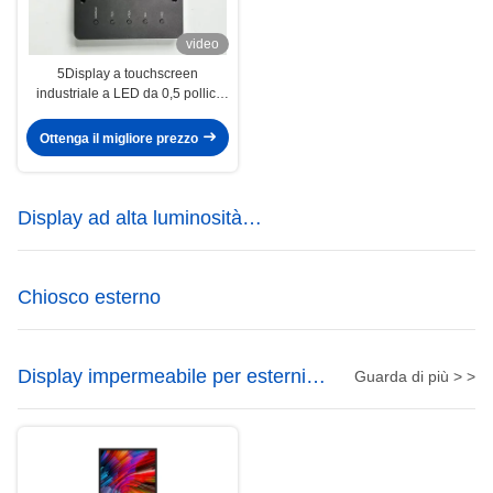
video
5Display a touchscreen
industriale a LED da 0,5 pollici
2000 Nits Certificazione CE FCC
RoHS
Ottenga il migliore prezzo
Display ad alta luminosità
incorporato
Chiosco esterno
Display impermeabile per esterni
Guarda di più > >
IP67