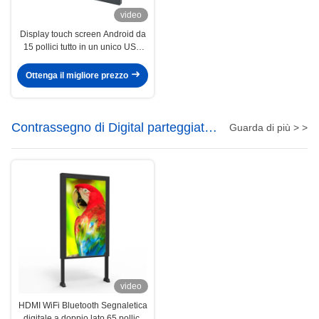
video
Display touch screen Android da
15 pollici tutto in un unico USB
3.0 Sistema Android 10
Ottenga il migliore prezzo
Contrassegno di Digital parteggiato
Guarda di più > >
doppio
video
HDMI WiFi Bluetooth Segnaletica
digitale a doppio lato 65 pollici