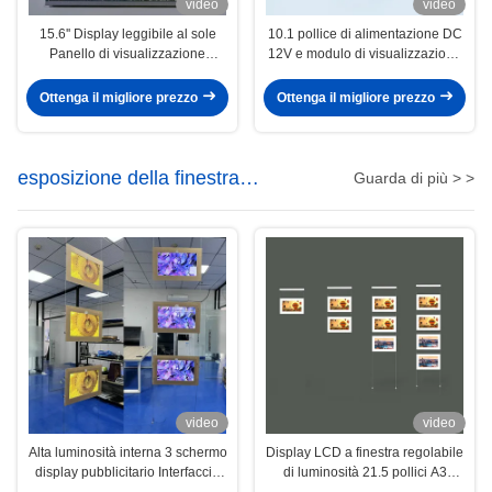
video
video
15.6'' Display leggibile al sole
10.1 pollice di alimentazione DC
Panello di visualizzazione
12V e modulo di visualizzazione
esterno Leggibile in 16,7M
LCD grafico con angolo di visione
Display a colori
di 178°/178°
Ottenga il migliore prezzo
Ottenga il migliore prezzo
esposizione della finestra
Guarda di più > >
dell'affissione a cristalli liquidi
video
video
Alta luminosità interna 3 schermo
Display LCD a finestra regolabile
display pubblicitario Interfaccia
di luminosità 21.5 pollici A3
USB e HDMI Alta frequenza di
Leggibile dalla luce solare