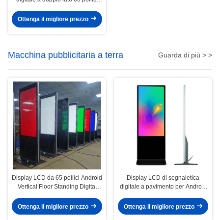
OEM
Ottenga il migliore prezzo
Macchina pubblicitaria a terra
Guarda di più > >
Display LCD da 65 pollici Android
Display LCD di segnaletica
Vertical Floor Standing Digital
digitale a pavimento per Android
Signage Display Macchina
240V
pubblicitaria
Ottenga il migliore prezzo
Ottenga il migliore prezzo