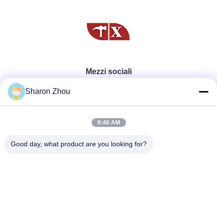
Mezzi sociali
Sharon Zhou
Contatto rapido
9:46 AM
Telefono
Good day, what product are you looking for?
86--13410256094
E-mail
sales@sztexian.com
Indirizzo
3/F, a est dell'edificio A, Haixinguang Industrial Park,